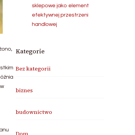
sklepowe jako element
efektywnej przestrzeni
handlowej
żono,
Kategorie
ystkim
Bez kategorii
późnia
 w
biznes
budownictwo
tanu
Dom