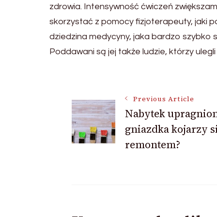
zdrowia. Intensywność ćwiczeń zwiększamy
skorzystać z pomocy fizjoterapeuty, jaki 
dziedzina medycyny, jaka bardzo szybko się
Poddawani są jej także ludzie, którzy ul
Post
Previous Article
Nabytek upragnio
Navigation
gniazdka kojarzy si
remontem?