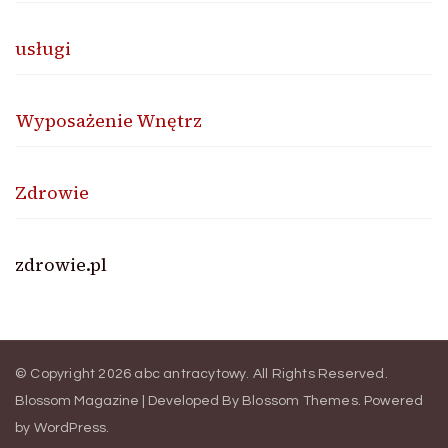
usługi
Wyposażenie Wnętrz
Zdrowie
zdrowie.pl
© Copyright 2026
abc antracytowy
. All Rights Reserved.
Blossom Magazine | Developed By
Blossom Themes
.
Powered
by
WordPress
.