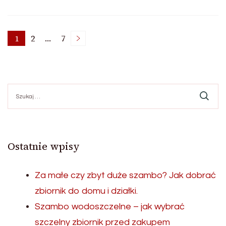
Nawigacja
1
2
…
7
Page
Page
Page
po
Szukaj:
wpisach
Ostatnie wpisy
Za małe czy zbyt duże szambo? Jak dobrać
zbiornik do domu i działki.
Szambo wodoszczelne – jak wybrać
szczelny zbiornik przed zakupem