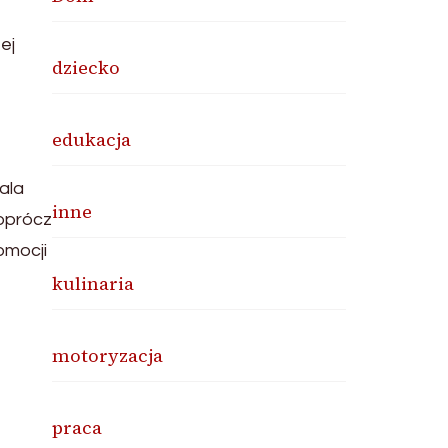
ej
dziecko
edukacja
ala
inne
 oprócz
omocji
kulinaria
motoryzacja
praca