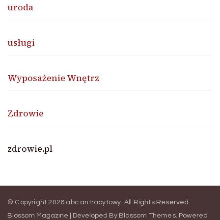
uroda
usługi
Wyposażenie Wnętrz
Zdrowie
zdrowie.pl
© Copyright 2026
abc antracytowy
. All Rights Reserved.
Blossom Magazine | Developed By
Blossom Themes
.
Powered